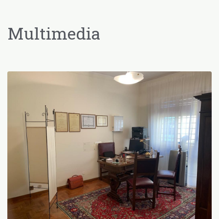
un problema di tutti i medici) :-)
Multimedia
Paziente
Professionale gentile. Ero alla mia
prima visita ed ero un po agitato. Il
professore mi ha messo subito a mio
agio ed è stato molto dettagliato e
preciso nella diagnosi. Complimenti e
grazie di tutto.
Paziente