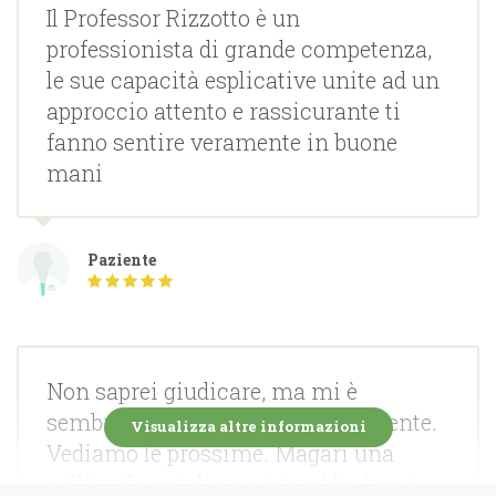
Il Professor Rizzotto è un
professionista di grande competenza,
le sue capacità esplicative unite ad un
approccio attento e rassicurante ti
fanno sentire veramente in buone
mani
Paziente
Non saprei giudicare, ma mi è
sembrato professionale e competente.
Visualizza altre informazioni
Vediamo le prossime. Magari una
calligrafia migliore aiuterebbe (ma è